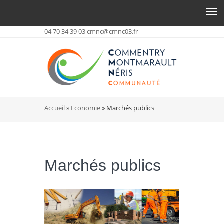
04 70 34 39 03
cmnc@cmnc03.fr
Vous êtes ici
Accueil
»
Economie
» Marchés publics
Marchés publics