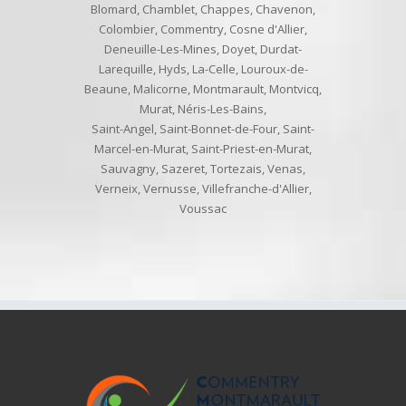
Blomard
,
Chamblet
,
Chappes
,
Chavenon
,
Colombier
,
Commentry
,
Cosne d'Allier
,
Deneuille-Les-Mines
,
Doyet
,
Durdat-
Larequille
,
Hyds
,
La-Celle
,
Louroux-de-
Beaune
,
Malicorne
,
Montmarault
,
Montvicq
,
Murat
,
Néris-Les-Bains
,
Saint-Angel
,
Saint-Bonnet-de-Four
,
Saint-
Marcel-en-Murat
,
Saint-Priest-en-Murat
,
Sauvagny
,
Sazeret
,
Tortezais
,
Venas
,
Verneix
,
Vernusse
,
Villefranche-d'Allier
,
Voussac