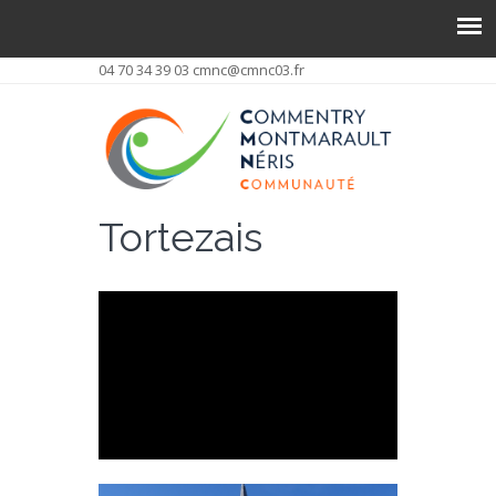
04 70 34 39 03
cmnc@cmnc03.fr
Tortezais