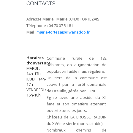
CONTACTS
Adresse Mairie : Mairie 03430 TORTEZAIS
Téléphone : 04 70 07 51 81
Mail :
mairie-tortezais@wanadoo.fr
Horaires
Commune rurale de 182
d'ouverture:
habitants, en augmentation de
MARDI :
population faible mais régulière.
14h-17h
Un tiers de la commune est
JEUDI : 14h-
17h
couvert par la forêt domaniale
VENDREDI :
de Dreuille, gérée par l'ONF.
16h-18h
Eglise avec une abside du XII
ème et son cimetière attenant,
ouverte tous les jours.
Château de LA BROSSE RAQUIN
du XVème siècle (non visitable)
Nombreux chemins de